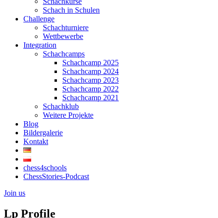
Schachkurse
Schach in Schulen
Challenge
Schachturniere
Wettbewerbe
Integration
Schachcamps
Schachcamp 2025
Schachcamp 2024
Schachcamp 2023
Schachcamp 2022
Schachcamp 2021
Schachklub
Weitere Projekte
Blog
Bildergalerie
Kontakt
chess4schools
ChessStories-Podcast
Join us
Lp Profile