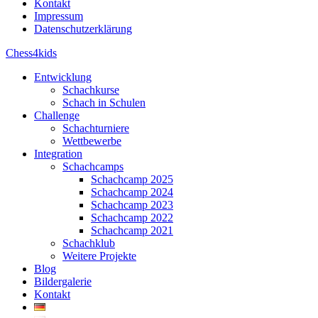
Kontakt
Impressum
Datenschutzerklärung
Chess4kids
Entwicklung
Schachkurse
Schach in Schulen
Challenge
Schachturniere
Wettbewerbe
Integration
Schachcamps
Schachcamp 2025
Schachcamp 2024
Schachcamp 2023
Schachcamp 2022
Schachcamp 2021
Schachklub
Weitere Projekte
Blog
Bildergalerie
Kontakt