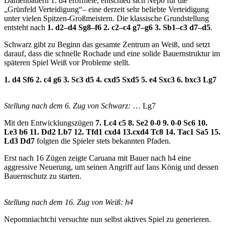
Damenbauern 1. d4 eröffnete, entschied sich Nepo für die
„Grünfeld Verteidigung“– eine derzeit sehr beliebte Verteidigung
unter vielen Spitzen-Großmeistern. Die klassische Grundstellung
entsteht nach
1. d2–d4 Sg8–f6 2. c2–c4 g7–g6 3. Sb1–c3 d7–d5
.
Schwarz gibt zu Beginn das gesamte Zentrum an Weiß, und setzt
darauf, dass die schnelle Rochade und eine solide Bauernstruktur im
späteren Spiel Weiß vor Probleme stellt.
1. d4 Sf6 2. c4 g6 3. Sc3 d5 4. cxd5 Sxd5 5. e4 Sxc3 6. bxc3 Lg7
Stellung nach dem 6. Zug von Schwarz:
… Lg7
Mit den Entwicklungszügen
7. Lc4 c5 8. Se2 0-0 9. 0-0 Sc6 10.
Le3 b6 11. Dd2 Lb7 12. Tfd1 cxd4 13.cxd4 Tc8 14. Tac1 Sa5 15.
Ld3 Dd7
folgten die Spieler stets bekannten Pfaden.
Erst nach 16 Zügen zeigte Caruana mit Bauer nach h4 eine
aggressive Neuerung, um seinen Angriff auf Ians König und dessen
Bauernschutz zu starten.
Stellung nach dem 16. Zug von Weiß:
h4
Nepomniachtchi versuchte nun selbst aktives Spiel zu generieren.