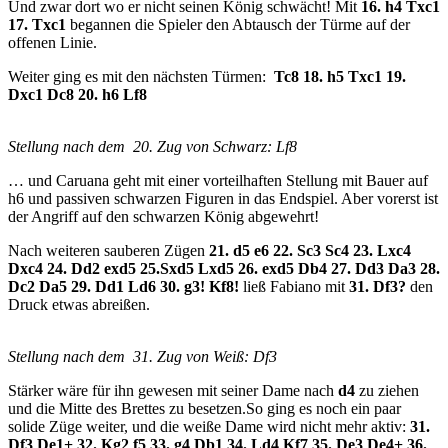
Und zwar dort wo er nicht seinen König schwächt! Mit
16. h4 Txc1
17. Txc1
begannen die Spieler den Abtausch der Türme auf der
offenen Linie.
Weiter ging es mit den nächsten Türmen:
Tc8 18. h5 Txc1 19.
Dxc1 Dc8 20. h6 Lf8
Stellung nach dem 20. Zug von Schwarz: Lf8
… und Caruana geht mit einer vorteilhaften Stellung mit Bauer auf
h6 und passiven schwarzen Figuren in das Endspiel. Aber vorerst ist
der Angriff auf den schwarzen König abgewehrt!
Nach weiteren sauberen Zügen
21. d5 e6 22. Sc3 Sc4 23. Lxc4
Dxc4 24. Dd2 exd5 25.Sxd5 Lxd5 26. exd5 Db4 27. Dd3 Da3 28.
Dc2 Da5 29. Dd1 Ld6 30. g3! Kf8!
ließ Fabiano mit
31. Df3?
den
Druck etwas abreißen.
Stellung nach dem 31. Zug von Weiß: Df3
Stärker wäre für ihn gewesen mit seiner Dame nach
d4
zu ziehen
und die Mitte des Brettes zu besetzen.So ging es noch ein paar
solide Züge weiter, und die weiße Dame wird nicht mehr aktiv:
31.
Df3 De1+ 32. Kg2 f5 33. g4 Db1 34. Ld4 Kf7 35. De3 De4+ 36.