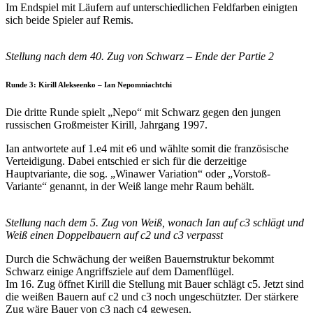
Im Endspiel mit Läufern auf unterschiedlichen Feldfarben einigten
sich beide Spieler auf Remis.
Stellung nach dem 40. Zug von Schwarz – Ende der Partie 2
Runde 3: Kirill Alekseenko – Ian Nepomniachtchi
Die dritte Runde spielt „Nepo“ mit Schwarz gegen den jungen
russischen Großmeister Kirill, Jahrgang 1997.
Ian antwortete auf 1.e4 mit e6 und wählte somit die französische
Verteidigung. Dabei entschied er sich für die derzeitige
Hauptvariante, die sog. „Winawer Variation“ oder „Vorstoß-
Variante“ genannt, in der Weiß lange mehr Raum behält.
Stellung nach dem 5. Zug von Weiß, wonach Ian auf c3 schlägt und
Weiß einen Doppelbauern auf c2 und c3 verpasst
Durch die Schwächung der weißen Bauernstruktur bekommt
Schwarz einige Angriffsziele auf dem Damenflügel.
Im 16. Zug öffnet Kirill die Stellung mit Bauer schlägt c5. Jetzt sind
die weißen Bauern auf c2 und c3 noch ungeschützter. Der stärkere
Zug wäre Bauer von c3 nach c4 gewesen.