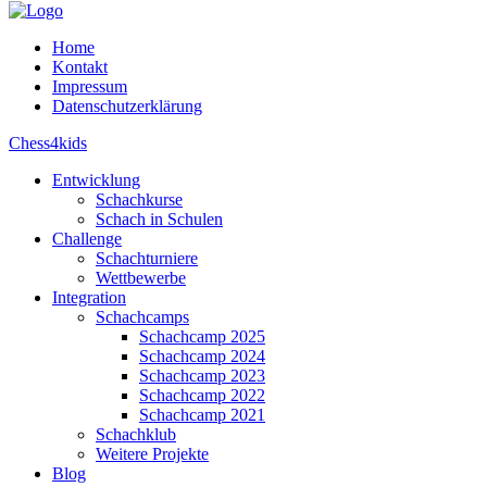
Home
Kontakt
Impressum
Datenschutzerklärung
Chess4kids
Entwicklung
Schachkurse
Schach in Schulen
Challenge
Schachturniere
Wettbewerbe
Integration
Schachcamps
Schachcamp 2025
Schachcamp 2024
Schachcamp 2023
Schachcamp 2022
Schachcamp 2021
Schachklub
Weitere Projekte
Blog