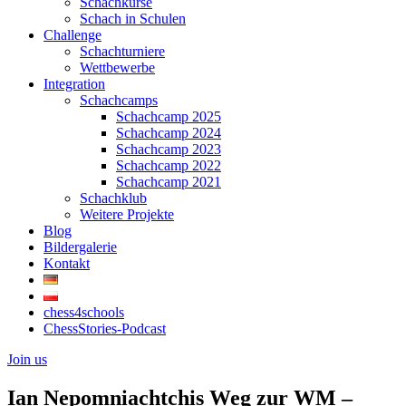
Schachkurse
Schach in Schulen
Challenge
Schachturniere
Wettbewerbe
Integration
Schachcamps
Schachcamp 2025
Schachcamp 2024
Schachcamp 2023
Schachcamp 2022
Schachcamp 2021
Schachklub
Weitere Projekte
Blog
Bildergalerie
Kontakt
chess4schools
ChessStories-Podcast
Join us
Ian Nepomniachtchis Weg zur WM –